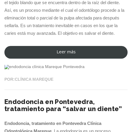
el tejido blando que se encuentra dentro de la raíz del diente.
Así, es un proceso mediante el cual el odontólogo procede a la
eliminación total o parcial de la pulpa afectada para después
sellarla. Es un tratamiento inevitable en casos en los que la
caries está muy avanzada. El objetivo es salvar el diente.
Leer más
“Endodoncia
03 JUL 2023
en
Pontevedra,
tratamiento
POR:CLÍNICA MAREQUE
en
Clínica
Endodoncia en Pontevedra,
Odontológica
tratamiento para “salvar un diente”
Mareque”
Endodoncia, tratamiento en Pontevedra Clínica
Odontológica Mareque
. La endodoncia es un proceso