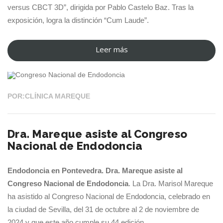
versus CBCT 3D”, dirigida por Pablo Castelo Baz. Tras la
exposición, logra la distinción “Cum Laude”.
Leer más
“Dra.
02 NOV 2024
Mareque
presenta
su
POR:CLÍNICA MAREQUE
tesis
sobre
Dra. Mareque asiste al Congreso
radiografía
Nacional de Endodoncia
dentaria
y
Endodoncia en Pontevedra. Dra. Mareque asiste al
logra
Congreso Nacional de Endodoncia
. La Dra. Marisol Mareque
la
ha asistido al Congreso Nacional de Endodoncia, celebrado en
distinción
la ciudad de Sevilla, del 31 de octubre al 2 de noviembre de
“Cum
2024 y que este año cumple su 44 edición.