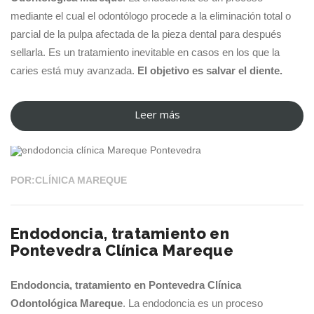
mediante el cual el odontólogo procede a la eliminación total o
parcial de la pulpa afectada de la pieza dental para después
sellarla. Es un tratamiento inevitable en casos en los que la
caries está muy avanzada.
El objetivo es salvar el diente.
Leer más
“Endodoncia
28 FEB 2022
en
Pontevedra,
tratamiento
POR:CLÍNICA MAREQUE
para
“salvar
Endodoncia, tratamiento en
un
Pontevedra Clínica Mareque
diente””
Endodoncia, tratamiento en Pontevedra Clínica
Odontológica Mareque
. La endodoncia es un proceso