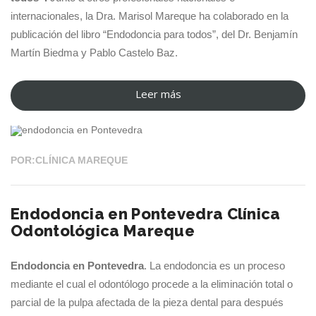
internacionales, la Dra. Marisol Mareque ha colaborado en la
publicación del libro “Endodoncia para todos”, del Dr. Benjamín
Martín Biedma y Pablo Castelo Baz.
Leer más
“Dra.
13 JUL 2020
Mareque
colabora
en
POR:CLÍNICA MAREQUE
la
publicación
Endodoncia en Pontevedra Clínica
“Endodoncia
Odontológica Mareque
para
todos””
Endodoncia en Pontevedra
. La endodoncia es un proceso
mediante el cual el odontólogo procede a la eliminación total o
parcial de la pulpa afectada de la pieza dental para después