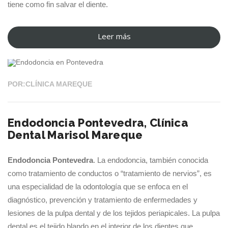
tiene como fin salvar el diente.
Leer más
“Endodoncia
24 JUN 2024
Pontevedra,
Clínica
Odontológica
POR:CLÍNICA MAREQUE
Mareque”
Endodoncia Pontevedra, Clínica
Dental Marisol Mareque
Endodoncia Pontevedra
. La endodoncia, también conocida
como tratamiento de conductos o “tratamiento de nervios”, es
una especialidad de la odontología que se enfoca en el
diagnóstico, prevención y tratamiento de enfermedades y
lesiones de la pulpa dental y de los tejidos periapicales. La pulpa
dental es el tejido blando en el interior de los dientes que