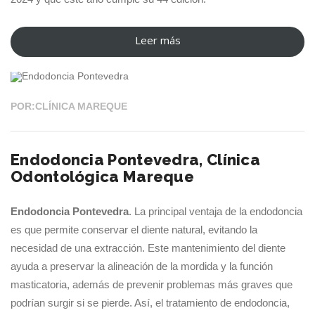
Laude””
Leer más
“Dra.
09 SEP 2024
Mareque
asiste
al
POR:CLÍNICA MAREQUE
Congreso
Nacional
Endodoncia Pontevedra, Clínica
de
Odontológica Mareque
Endodoncia”
Endodoncia Pontevedra
. La principal ventaja de la endodoncia
es que permite conservar el diente natural, evitando la
necesidad de una extracción. Este mantenimiento del diente
ayuda a preservar la alineación de la mordida y la función
masticatoria, además de prevenir problemas más graves que
podrían surgir si se pierde. Así, el tratamiento de endodoncia,