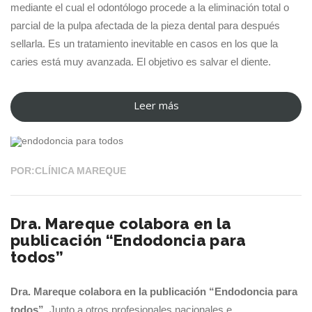
mediante el cual el odontólogo procede a la eliminación total o
parcial de la pulpa afectada de la pieza dental para después
sellarla. Es un tratamiento inevitable en casos en los que la
caries está muy avanzada. El objetivo es salvar el diente.
Leer más
“Endodoncia,
19 JUL 2021
tratamiento
en
Pontevedra
POR:CLÍNICA MAREQUE
Clínica
Mareque”
Dra. Mareque colabora en la
publicación “Endodoncia para
todos”
Dra. Mareque colabora en la publicación “Endodoncia para
todos”.
Junto a otros profesionales nacionales e