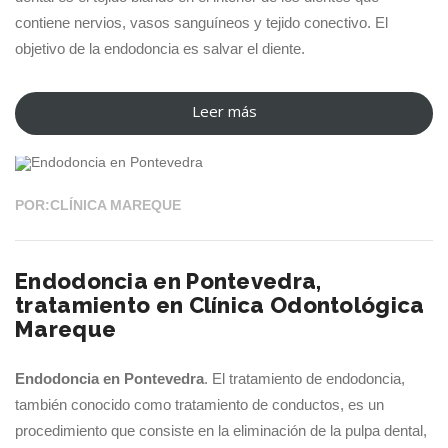
contiene nervios, vasos sanguíneos y tejido conectivo. El
objetivo de la endodoncia es salvar el diente.
Leer más
“Endodoncia
20 NOV 2023
Pontevedra,
Clínica
Dental
POR:CLÍNICA MAREQUE
Marisol
Mareque”
Endodoncia en Pontevedra,
tratamiento en Clínica Odontológica
Mareque
Endodoncia en Pontevedra
. El tratamiento de endodoncia,
también conocido como tratamiento de conductos, es un
procedimiento que consiste en la eliminación de la pulpa dental,