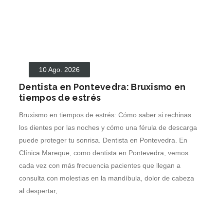
10 Ago. 2026
Dentista en Pontevedra: Bruxismo en
tiempos de estrés
Bruxismo en tiempos de estrés: Cómo saber si rechinas
los dientes por las noches y cómo una férula de descarga
puede proteger tu sonrisa. Dentista en Pontevedra. En
Clínica Mareque, como dentista en Pontevedra, vemos
cada vez con más frecuencia pacientes que llegan a
consulta con molestias en la mandíbula, dolor de cabeza
al despertar,
LEER MÁS