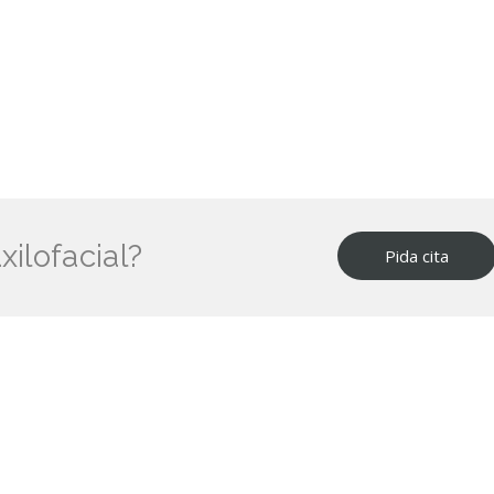
xilofacial?
Pida cita