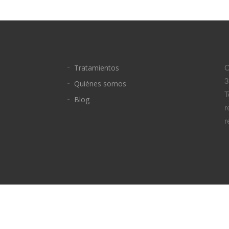
Tratamientos
C
3
Quiénes somos
T
Blog
r
r
Cookies
.