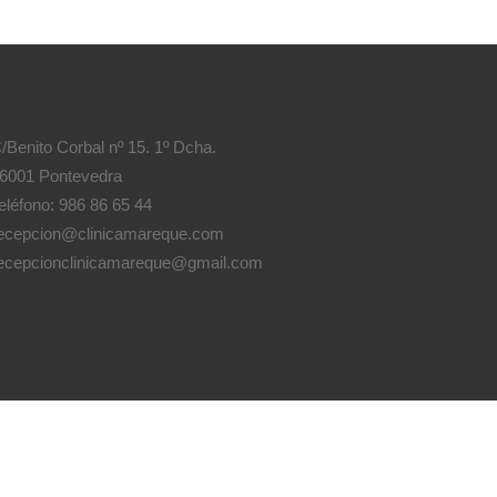
/Benito Corbal nº 15. 1º Dcha.
6001 Pontevedra
eléfono: 986 86 65 44
ecepcion@clinicamareque.com
ecepcionclinicamareque@gmail.com
Diseño y creación
Clínica Mareque