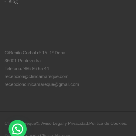
Blog
C/Benito Corbal nº 15. 1º Dcha.
36001 Pontevedra
Teléfono: 986 86 65 44
recepcion@clinicamareque.com
recepcionclinicamareque@gmail.com
Clínica Mareque©.
Aviso Legal y Privacidad
.
Política de Cookies
.
Diseño y creación
Clínica Mareque