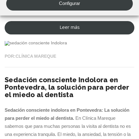
segura, duradera y cada vez más demandada por personas
Configurar
que han perdido una o varias piezas dentales.
Leer más
“Ventajas
16 MAR 2026
de
los
implantes
POR:CLÍNICA MAREQUE
dentales:
La
Sedación consciente Indolora en
solución
Pontevedra, la solución para perder
para
el miedo al dentista
recuperar
tu
Sedación consciente indolora en Pontevedra: La solución
sonrisa”
para perder el miedo al dentista.
En Clínica Mareque
sabemos que para muchas personas la visita al dentista no es
una experiencia tranquila. El miedo, la ansiedad, la tensión o la