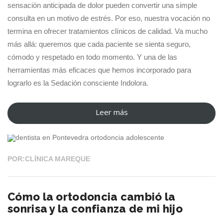
sensación anticipada de dolor pueden convertir una simple
consulta en un motivo de estrés. Por eso, nuestra vocación no
termina en ofrecer tratamientos clínicos de calidad. Va mucho
más allá: queremos que cada paciente se sienta seguro,
cómodo y respetado en todo momento. Y una de las
herramientas más eficaces que hemos incorporado para
lograrlo es la Sedación consciente Indolora.
Leer más
“Sedación
09 MAR 2026
consciente
Indolora
en
POR:CLÍNICA MAREQUE
Pontevedra,
la
Cómo la ortodoncia cambió la
solución
sonrisa y la confianza de mi hijo
para