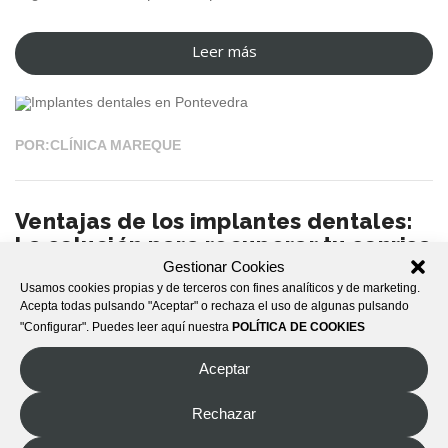
Leer más
“Dentista
23 MAR 2026
en
Pontevedra:
Opiniones
POR:CLÍNICA MAREQUE
de
pacientes
Ventajas de los implantes dentales:
satisfechos
La solución para recuperar tu sonrisa
que
Gestionar Cookies
confían
Usamos cookies propias y de terceros con fines analíticos y de marketing.
Ventajas de los implantes dentales: La solución para
en
Acepta todas pulsando "Aceptar" o rechaza el uso de algunas pulsando
recuperar tu sonrisa.
En Clínica Mareque llevamos años
Clínica
"Configurar". Puedes leer aquí nuestra
POLÍTICA DE COOKIES
ayudando a nuestros pacientes a recuperar la funcionalidad, la
Mareque”
Aceptar
estética y la confianza en su sonrisa. Uno de los tratamientos
que más ha revolucionado la odontología en las últimas
Rechazar
décadas es el de los Implantes en Pontevedra, una solución