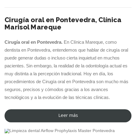
Invisalign
Palatal
Cirugía oral en Pontevedra, Clínica
Expander
Marisol Mareque
para
niños”
Cirugía oral en Pontevedra.
En Clínica Mareque, como
dentista en Pontevedra, entendemos que hablar de cirugía oral
puede generar dudas o incluso cierta inquietud en muchos
pacientes. Sin embargo, la realidad de la odontología actual es
muy distinta a la percepción tradicional. Hoy en día, los
procedimientos de Cirugía oral en Pontevedra son mucho más
seguros, precisos y cómodos gracias a los avances
tecnológicos y a la evolución de las técnicas clínicas.
Leer más
“Cirugía
13 ABR 2026
oral