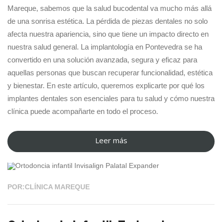
natural”
Mareque, sabemos que la salud bucodental va mucho más allá
de una sonrisa estética. La pérdida de piezas dentales no solo
afecta nuestra apariencia, sino que tiene un impacto directo en
nuestra salud general. La implantología en Pontevedra se ha
convertido en una solución avanzada, segura y eficaz para
aquellas personas que buscan recuperar funcionalidad, estética
y bienestar. En este artículo, queremos explicarte por qué los
implantes dentales son esenciales para tu salud y cómo nuestra
clínica puede acompañarte en todo el proceso.
Leer más
“Implantes
06 JUL 2026
en
Pontevedra:
Recupera
POR:CLÍNICA MAREQUE
tu
calidad