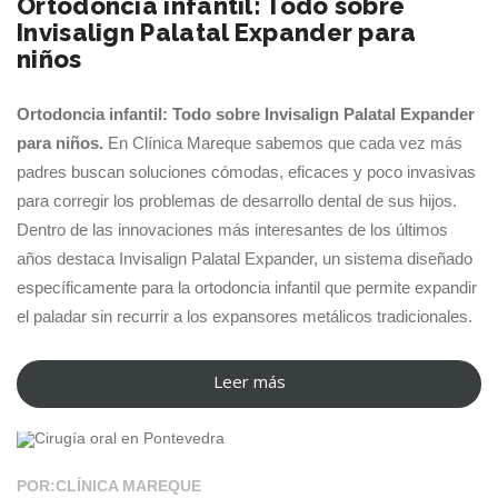
Ortodoncia infantil: Todo sobre
de
Invisalign Palatal Expander para
vida”
niños
Ortodoncia infantil: Todo sobre Invisalign Palatal Expander
para niños.
En Clínica Mareque sabemos que cada vez más
padres buscan soluciones cómodas, eficaces y poco invasivas
para corregir los problemas de desarrollo dental de sus hijos.
Dentro de las innovaciones más interesantes de los últimos
años destaca Invisalign Palatal Expander, un sistema diseñado
específicamente para la ortodoncia infantil que permite expandir
el paladar sin recurrir a los expansores metálicos tradicionales.
Leer más
“Ortodoncia
11 MAY 2026
infantil:
Todo
sobre
POR:CLÍNICA MAREQUE