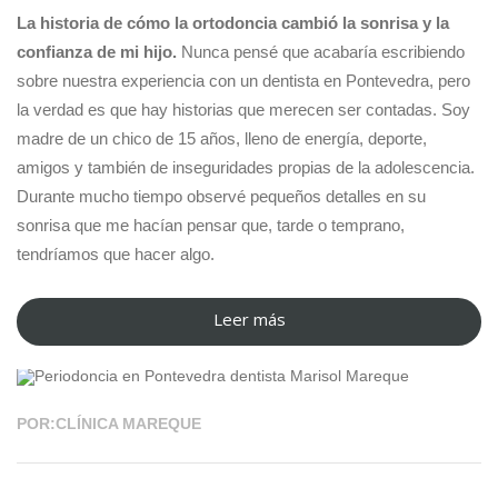
perder
La historia de cómo la ortodoncia cambió la sonrisa y la
el
confianza de mi hijo.
Nunca pensé que acabaría escribiendo
miedo
sobre nuestra experiencia con un dentista en Pontevedra, pero
al
la verdad es que hay historias que merecen ser contadas. Soy
dentista”
madre de un chico de 15 años, lleno de energía, deporte,
amigos y también de inseguridades propias de la adolescencia.
Durante mucho tiempo observé pequeños detalles en su
sonrisa que me hacían pensar que, tarde o temprano,
tendríamos que hacer algo.
Leer más
“Cómo
02 MAR 2026
la
ortodoncia
cambió
POR:CLÍNICA MAREQUE
la
sonrisa