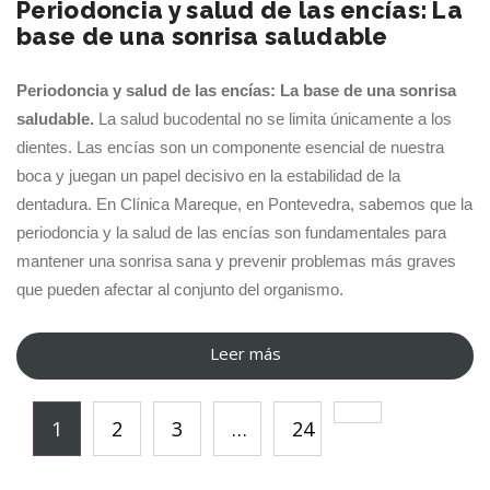
Periodoncia y salud de las encías: La
y
base de una sonrisa saludable
la
confianza
Periodoncia y salud de las encías: La base de una sonrisa
de
saludable.
La salud bucodental no se limita únicamente a los
mi
dientes. Las encías son un componente esencial de nuestra
hijo”
boca y juegan un papel decisivo en la estabilidad de la
dentadura. En Clínica Mareque, en Pontevedra, sabemos que la
periodoncia y la salud de las encías son fundamentales para
mantener una sonrisa sana y prevenir problemas más graves
que pueden afectar al conjunto del organismo.
Leer más
“Periodoncia
y
1
2
3
…
24
salud
de
las