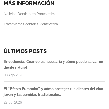
MÁS INFORMACIÓN
encías:
La
Noticias Dentista en Pontevedra
base
Tratamientos dentales Pontevedra
de
una
sonrisa
saludable”
ÚLTIMOS POSTS
Endodoncia: Cuándo es necesaria y cómo puede salvar un
diente natural
03 Ago 2026
El “Efecto Furancho” y cómo proteger tus dientes del vino
joven y las comidas tradicionales.
27 Jul 2026