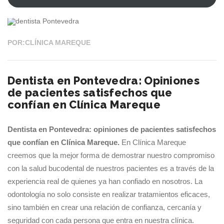
“Limpieza
30 MAR 2026
dental
Airflow
Prophylaxis
POR:CLÍNICA MAREQUE
Master:
Ventajas
Dentista en Pontevedra: Opiniones
de
de pacientes satisfechos que
la
confían en Clínica Mareque
limpieza
profesional”
Dentista en Pontevedra: opiniones de pacientes satisfechos
que confían en Clínica Mareque.
En Clínica Mareque
creemos que la mejor forma de demostrar nuestro compromiso
con la salud bucodental de nuestros pacientes es a través de la
experiencia real de quienes ya han confiado en nosotros. La
odontología no solo consiste en realizar tratamientos eficaces,
sino también en crear una relación de confianza, cercanía y
seguridad con cada persona que entra en nuestra clínica.