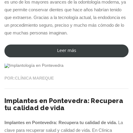
es uno de los mayores avances de la odontología moderna, ya
que permite conservar dientes que hace años habrían tenido
que extraerse. Gracias a la tecnología actual, la endodoncia es
un procedimiento seguro, preciso y mucho más cómodo de lo
que muchas personas imaginan.
Leer más
“Endodoncia:
13 JUL 2026
Cuándo
es
necesaria
POR:CLÍNICA MAREQUE
y
cómo
Implantes en Pontevedra: Recupera
puede
tu calidad de vida
salvar
un
Implantes en Pontevedra: Recupera tu calidad de vida.
La
diente
clave para recuperar salud y calidad de vida. En Clínica