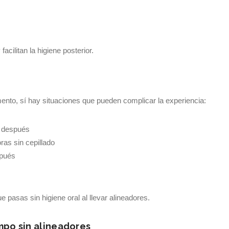
cilitan la higiene posterior.
imento, sí hay situaciones que pueden complicar la experiencia:
e después
as sin cepillado
spués
 pasas sin higiene oral al llevar alineadores.
empo sin alineadores