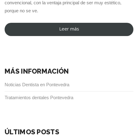
convencional, con la ventaja principal de ser muy estético,
porque no se ve.
Leer más
“Ortodoncia
lingual
en
Pontevedra”
MÁS INFORMACIÓN
Noticias Dentista en Pontevedra
Tratamientos dentales Pontevedra
ÚLTIMOS POSTS