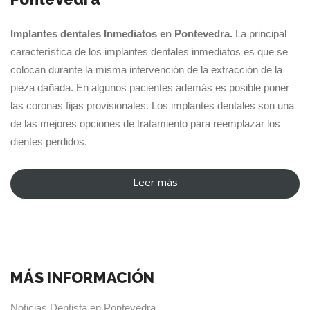
Implantes dentales Inmediatos en Pontevedra.
La principal
característica de los implantes dentales inmediatos es que se
colocan durante la misma intervención de la extracción de la
pieza dañada. En algunos pacientes además es posible poner
las coronas fijas provisionales. Los implantes dentales son una
de las mejores opciones de tratamiento para reemplazar los
dientes perdidos.
Leer más
“Implantes
dentales
Inmediatos
en
Pontevedra”
MÁS INFORMACIÓN
Noticias Dentista en Pontevedra