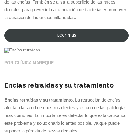
de las encías. También se alisa la superficie de las raíces
dentales para prevenir la acumulación de bacterias y promover
la curación de las encías inflamadas.
Leer más
“Curetajes,
05 SEP 2022
limpieza
profunda
de
POR:CLÍNICA MAREQUE
los
dientes
Encías retraídas y su tratamiento
y
las
Encías retraídas y su tratamiento
. La retracción de encías
encías”
afecta a la salud de nuestros dientes y es una de las patologías
más comunes. Lo importante es detectar lo que esta causando
este problema y solucionarlo lo antes posible, ya que puede
suponer la pérdida de piezas dentales.