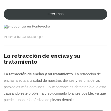
Leer más
“Encías
08 FEB 2021
retraídas
y
su
POR:CLÍNICA MAREQUE
tratamiento”
La retracción de encías y su
tratamiento
La retracción de encías y su tratamiento
. La retracción de
encías afecta a la salud de nuestros dientes y es una de las
patologías más comunes. Lo importante es detectar lo que esta
causando este problema y solucionarlo lo antes posible, ya que
puede suponer la pérdida de piezas dentales.