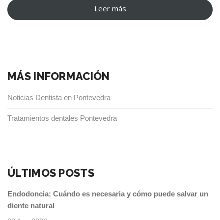
Leer más
“La
retracción
de
encías
y
MÁS INFORMACIÓN
su
tratamiento”
Noticias Dentista en Pontevedra
Tratamientos dentales Pontevedra
ÚLTIMOS POSTS
Endodoncia: Cuándo es necesaria y cómo puede salvar un
diente natural