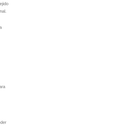
ejido
nal.
a
ara
eder