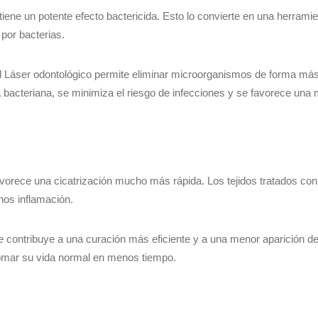
 tiene un potente efecto bactericida. Esto lo convierte en una herrami
por bacterias.
el Láser odontológico permite eliminar microorganismos de forma má
ga bacteriana, se minimiza el riesgo de infecciones y se favorece una 
favorece una cicatrización mucho más rápida. Los tejidos tratados con
nos inflamación.
ue contribuye a una curación más eficiente y a una menor aparición d
etomar su vida normal en menos tiempo.