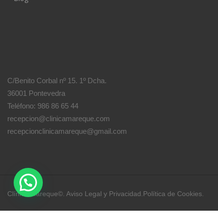
C/Benito Corbal nº 15. 1º Dcha.
36001 Pontevedra
Teléfono: 986 86 65 44
recepcion@clinicamareque.com
recepcionclinicamareque@gmail.com
Clínica Mareque©.
Aviso Legal y Privacidad
.
Política de Cookies
.
Diseño y creación
Clínica Mareque