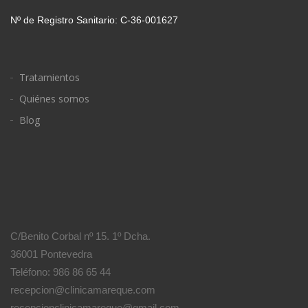
Nº de Registro Sanitario: C-36-001627
Tratamientos
Quiénes somos
Blog
C/Benito Corbal nº 15. 1º Dcha.
36001 Pontevedra
Teléfono: 986 86 65 44
recepcion@clinicamareque.com
recepcionclinicamareque@gmail.com