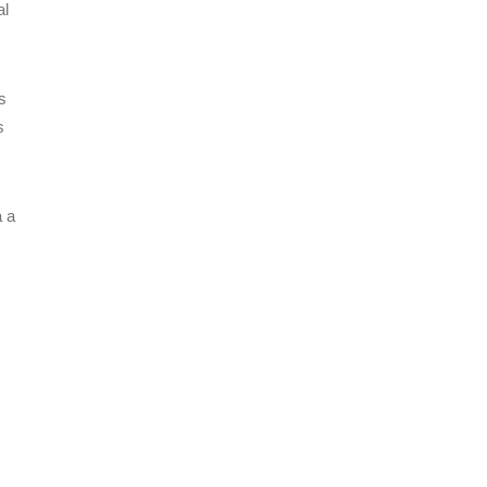
al
s
s
a a