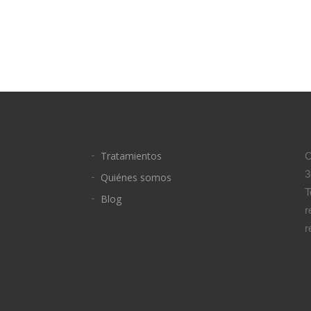
Tratamientos
C
3
Quiénes somos
T
Blog
r
r