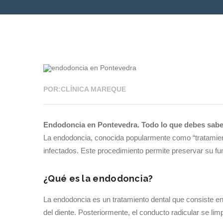
02 DIC 2024
POR:CLÍNICA MAREQUE
Endodoncia en Pontevedra.
Todo lo que debes saber
La endodoncia, conocida popularmente como “tratamient
infectados. Este procedimiento permite preservar su fun
¿Qué es la endodoncia?
La endodoncia es un tratamiento dental que consiste en l
del diente. Posteriormente, el conducto radicular se li