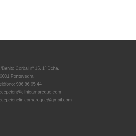
/Benito Corbal nº 15. 1º Dcha.
6001 Pontevedra
eléfono: 986 86 65 44
ecepcion@clinicamareque.com
ecepcionclinicamareque@gmail.com