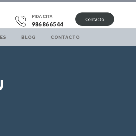
PIDA CITA
Contacto
986 86 65 44
ES
BLOG
CONTACTO
U