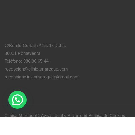
C/Benito Corbal nº 15. 1º Dcha.
36001 Pontevedra
Teléfono: 986 86 65 44
recepcion@clinicamareque.com
recepcionclinicamareque@gmail.com
Clínica Mareque©.
Aviso Legal y Privacidad
.
Política de Cookies
.
Diseño y creación
Clínica Mareque