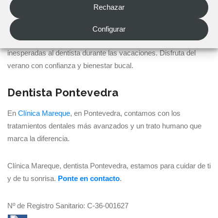
Rechazar
Llevar un kit dental de viaje completo es sencillo y te permite
cuidar tu salud bucodental estés donde estés. Dedicar unos
Configurar
minutos a prepararlo puede ahorrarte incomodidades o visitas
inesperadas al dentista durante las vacaciones. Disfruta del
verano con confianza y bienestar bucal.
Dentista Pontevedra
En
Clínica Mareque
, en Pontevedra, contamos con los
tratamientos dentales más avanzados y un trato humano que
marca la diferencia.
Clínica Mareque, dentista Pontevedra, estamos para cuidar de ti
y de tu sonrisa.
Ponte en contacto
.
Nº de Registro Sanitario: C-36-001627