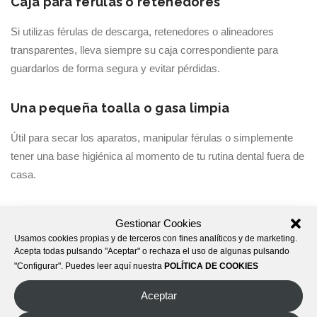
Caja para férulas o retenedores
Si utilizas férulas de descarga, retenedores o alineadores
transparentes, lleva siempre su caja correspondiente para
guardarlos de forma segura y evitar pérdidas.
Una pequeña toalla o gasa limpia
Útil para secar los aparatos, manipular férulas o simplemente
tener una base higiénica al momento de tu rutina dental fuera de
casa.
Consulta con tu dentista antes de viajar
Gestionar Cookies
Usamos cookies propias y de terceros con fines analíticos y de marketing.
Si tienes tratamientos en curso o molestias dentales, lo ideal es
Acepta todas pulsando "Aceptar" o rechaza el uso de algunas pulsando
visitar a tu dentista antes de salir de viaje. En Clínica Mareque
"Configurar". Puedes leer aquí nuestra
POLÍTICA DE COOKIES
estaremos encantados de ayudarte a comenzar el verano con
Aceptar
una sonrisa saludable y sin sorpresas.