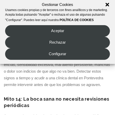
Gestionar Cookies
pequeños para garantizar su salud bucal desde los primeros
Usamos cookies propias y de terceros con fines analíticos y de marketing.
años.
Acepta todas pulsando "Aceptar" o rechaza el uso de algunas pulsando
"Configurar". Puedes leer aquí nuestra
POLÍTICA DE COOKIES
Mito 13: Solo los dentistas pueden detectar
Aceptar
problemas
Rechazar
Si bien los dentistas tienen la formación necesaria para
diagnosticar y tratar enfermedades dentales, los pacientes
Configurar
también pueden identificar señales de alerta. Sangrado de
encías, sensibilidad excesiva, mal aliento persistente, manchas
o dolor son indicios de que algo no va bien. Detectar estos
signos a tiempo y acudir a una clínica dental en Pontevedra
permite intervenir antes de que los problemas se agraven.
Mito 14: La boca sana no necesita revisiones
periódicas