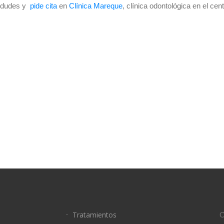
lo dudes y
pide cita
en
Clínica Mareque
, clínica odontológica en el cen
Tratamientos
C