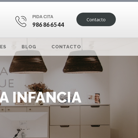
PIDA CITA
Contacto
986 86 65 44
ES
BLOG
CONTACTO
A INFANCIA