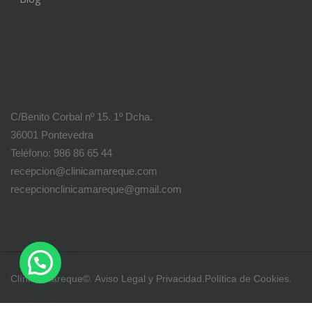
C/Benito Corbal nº 15. 1º Dcha.
36001 Pontevedra
Teléfono: 986 86 65 44
recepcion@clinicamareque.com
recepcionclinicamareque@gmail.com
Clínica Mareque©.
Aviso Legal y Privacidad
.
Política de Cookies
.
Diseño y creación
Clínica Mareque